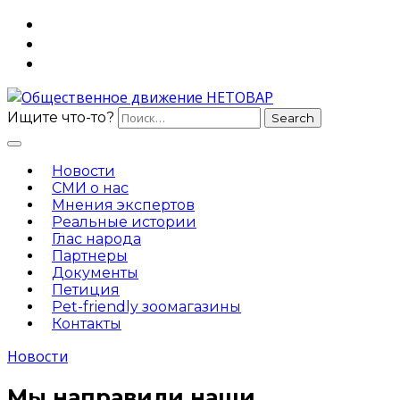
Ищите что-то?
Общественное
Новости
СМИ о нас
движение
Мнения экспертов
Реальные истории
НЕТОВАР
Глас народа
Партнеры
Документы
Петиция
Pet-friendly зоомагазины
Контакты
Новости
Мы направили наши